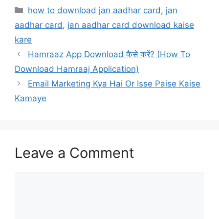
Categories
how to download jan aadhar card
,
jan
aadhar card
,
jan aadhar card download kaise
kare
Hamraaz App Download कैसे करें? (How To
Download Hamraaj Application)
Email Marketing Kya Hai Or Isse Paise Kaise
Kamaye
Leave a Comment
Comment