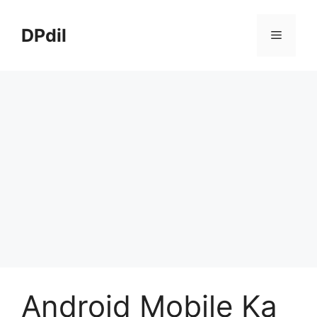
Skip
to
DPdil
Menu
content
Android Mobile Ka