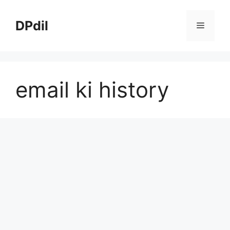
Skip
to
DPdil
Menu
content
email ki history