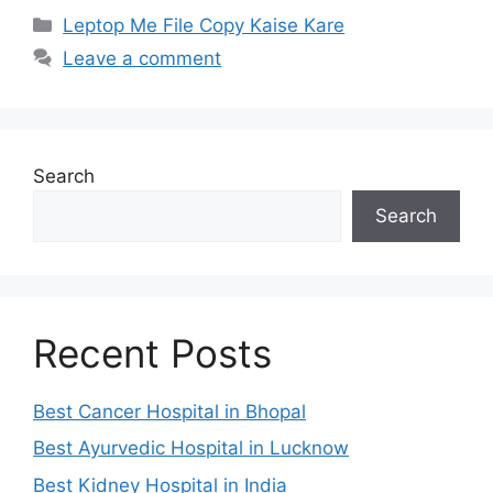
Categories
Leptop Me File Copy Kaise Kare
Leave a comment
Search
Search
Recent Posts
Best Cancer Hospital in Bhopal
Best Ayurvedic Hospital in Lucknow
Best Kidney Hospital in India