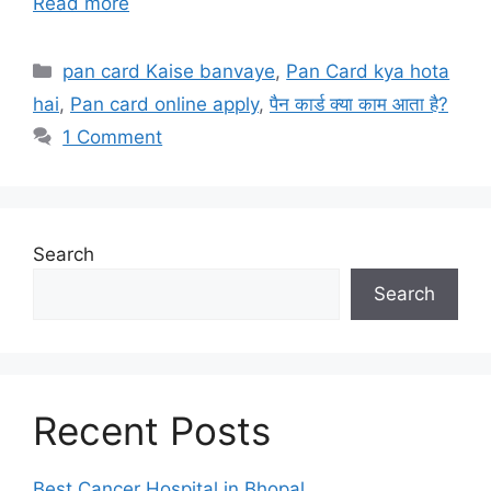
Read more
Categories
pan card Kaise banvaye
,
Pan Card kya hota
hai
,
Pan card online apply
,
पैन कार्ड क्या काम आता है?
1 Comment
Search
Search
Recent Posts
Best Cancer Hospital in Bhopal