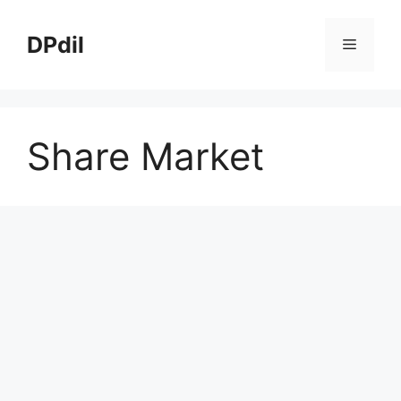
Skip
to
DPdil
Menu
content
Share Market