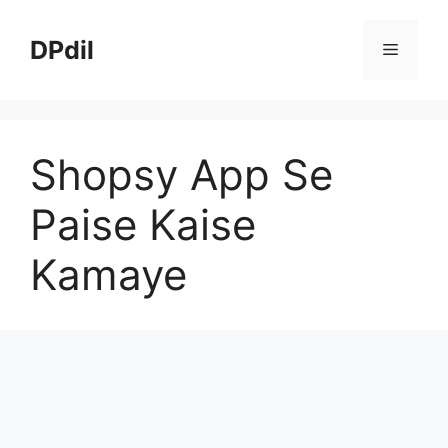
Skip
to
DPdil
Menu
content
Shopsy App Se
Paise Kaise
Kamaye