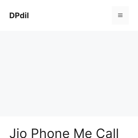
Skip
to
DPdil
Menu
content
Jio Phone Me Call