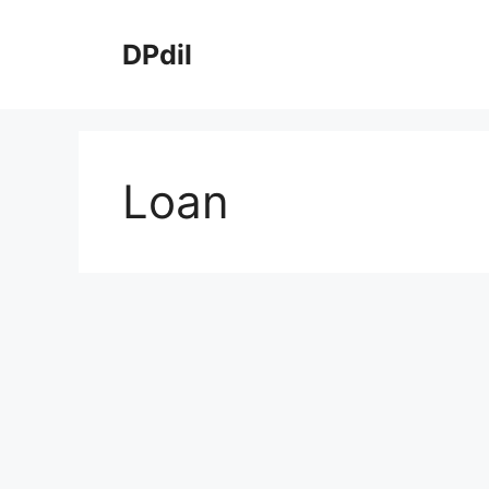
Skip
to
DPdil
content
Loan