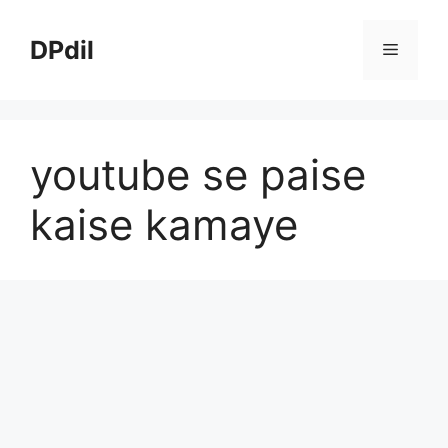
Skip
to
DPdil
Menu
content
youtube se paise
kaise kamaye