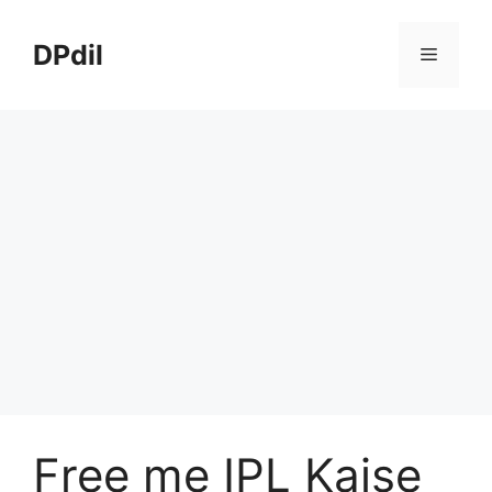
Skip
to
DPdil
Menu
content
Free me IPL Kaise