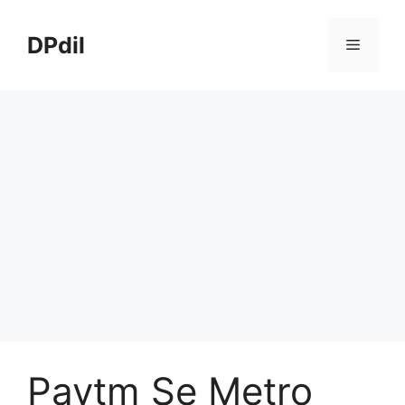
Skip
to
DPdil
Menu
content
Paytm Se Metro