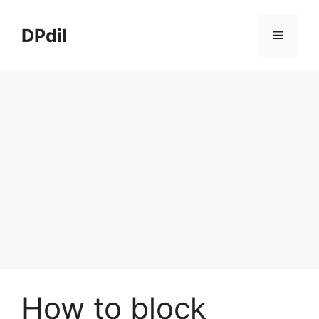
Skip
to
DPdil
Menu
content
How to block