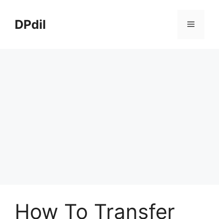
Skip
to
DPdil
Menu
content
How To Transfer