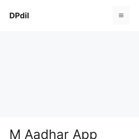
Skip
to
DPdil
Menu
content
M Aadhar App